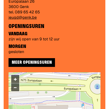
Adres
Europalaan 26
,
3600
Genk
tel.
089 65 42 65
E-
jeugd@genk.be
mail
OPENINGSUREN
VANDAAG
zijn wij open van
9
tot
12
uur
MORGEN
gesloten
MEER OPENINGSUREN
+
−