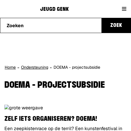
Naar
Jeugd
content
JEUGD GENK
Waarmee
Genk
ZOEK
kunnen
we je
helpen?
Home
Ondersteuning
DOEMA - projectsubsidie
DOEMA - PROJECTSUBSIDIE
ZELF IETS ORGANISEREN? DOEMA!
Een zeepkistenrace op de terril? Een kunstenfestival in