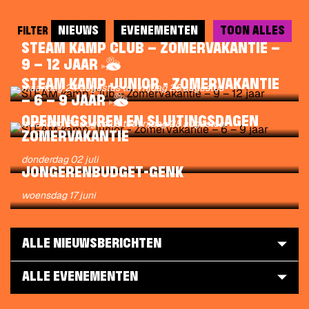
NIEUWS
EVENEMENTEN
TOON ALLES
FILTER
STEAM KAMP CLUB – ZOMERVAKANTIE –
HALLO,
9 – 12 JAAR
IK
STEAM KAMP JUNIOR - ZOMERVAKANTIE
maandag 24 augustus
tot
vrijdag 28 augustus
BEN
HALLO,
– 6 – 9 JAAR
VLIEG
IK
OPENINGSUREN EN SLUITINGSDAGEN
maandag 24 augustus
EN
tot
vrijdag 28 augustus
BEN
ZOMERVAKANTIE
IK
VLIEG
WIJS
Gepubliceerd
EN
donderdag 02 juli
DE
op
JONGERENBUDGET-GENK
IK
WEG
WIJS
Gepubliceerd
woensdag 17 juni
NAAR
DE
op
LEUKE
WEG
ACTIVITEITEN
NAAR
ALLE NIEUWSBERICHTEN
VOOR
LEUKE
KINDEREN.
ACTIVITEITEN
MEER
ALLE EVENEMENTEN
VOOR
INFO
KINDEREN.
OP