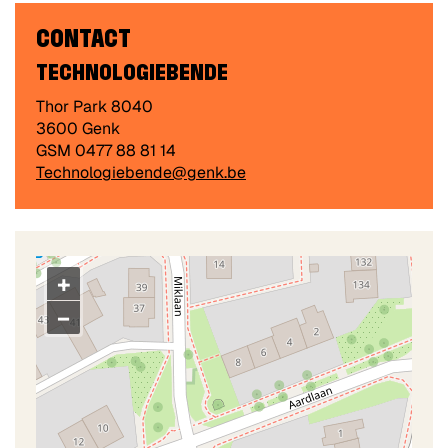
CONTACT
TECHNOLOGIEBENDE
Adres
Thor Park 8040
,
3600
Genk
GSM
0477 88 81 14
E-
Technologiebende@genk.be
mail
+
−