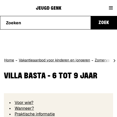
Naar
Jeugd
content
JEUGD GENK
Waarmee
Genk
ZOEK
kunnen
we je
helpen?
scro
Home
Vakantieaanbod voor kinderen en jongeren
Zomervakant
naa
lin
VILLA BASTA - 6 TOT 9 JAAR
Voor wie?
Wanneer?
Praktische informatie