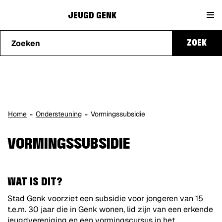
Naar
Jeugd
content
JEUGD GENK
Waarmee
Genk
ZOEK
kunnen
we je
helpen?
Home
Ondersteuning
Vormingssubsidie
VORMINGSSUBSIDIE
WAT IS DIT?
Stad Genk voorziet een subsidie voor jongeren van 15
t.e.m. 30 jaar die in Genk wonen, lid zijn van een erkende
jeugdvereniging en een vormingscursus in het