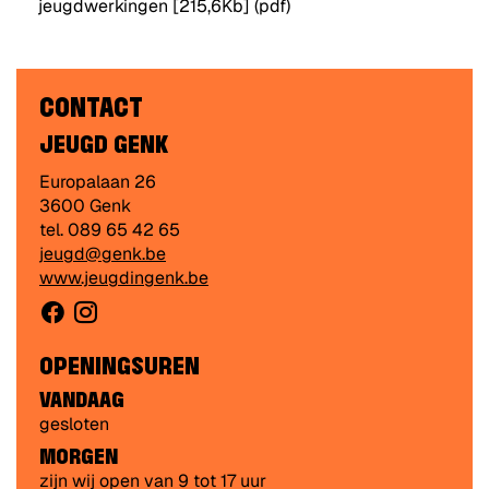
jeugdwerkingen
[215,6Kb]
(pdf)
CONTACT
JEUGD GENK
Adres
Europalaan 26
,
3600
Genk
tel.
089 65 42 65
E-
jeugd@genk.be
mail
Website
www.jeugdingenk.be
Facebook
Instagram
CONTACTEER
/
VOLG
OPENINGSUREN
ONS
VANDAAG
VIA
gesloten
MORGEN
zijn wij open van
9
tot
17
uur